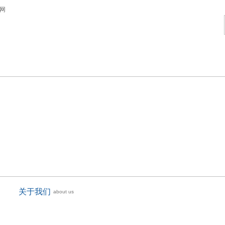
蝶阀产品
新闻资讯
市场营销
联
关于我们
about us