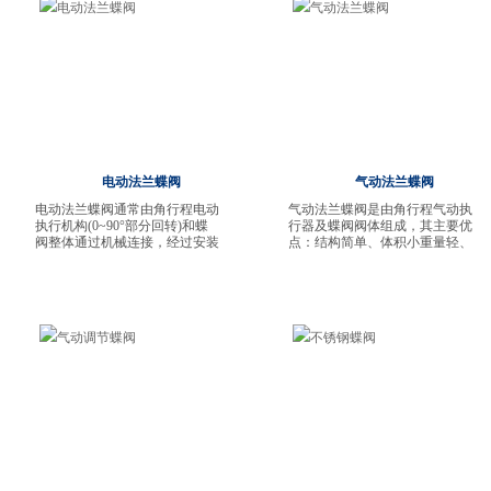
电动法兰蝶阀
气动法兰蝶阀
电动法兰蝶阀通常由角行程电动
气动法兰蝶阀是由角行程气动执
执行机构(0~90°部分回转)和蝶
行器及蝶阀阀体组成，其主要优
阀整体通过机械连接，经过安装
点：结构简单、体积小重量轻、