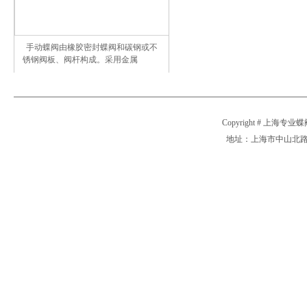
手动蝶阀由橡胶密封蝶阀和碳钢或不
锈钢阀板、阀杆构成。采用金属
Copyright # 上海专业
地址：上海市中山北路2911号